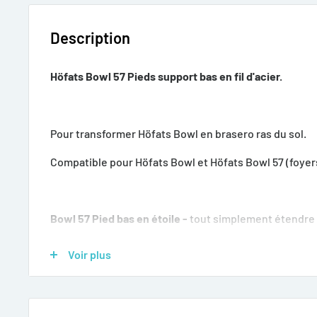
Description
Höfats Bowl 57 Pieds support bas en fil d'acier.
Pour transformer
Höfats
Bowl en brasero ras du sol.
Compatible pour Höfats Bowl
et
Höfats Bowl
57 (foye
Bowl 57 Pied bas en étoile -
tout simplement étendre 
confortablement devant le feu. Avec le pied bas en éto
Voir plus
en un bol à feu à l'ambiance lounge, qui ne donne pas 
nouvelle : Pas besoin de bouger, car même dans la po
griller confortablement sur la grille ou la plancha (ac