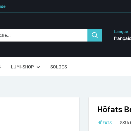
ide
Langue
françai
S
LUMI-SHOP
SOLDES
Höfats Bo
HÖFATS
SKU: