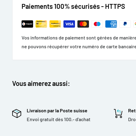
vers vous de manière à ce que la chaleur vous envel
Paiements 100% sécurisés - HTTPS
Possibilités avec le pied de fil.
Vos informations de paiement sont gérées de manière
Difficile de faire mieux qu'un bon feu dans une ambian
ne pouvons récupérer votre numéro de carte bancaire
fameux pied bas en étoile est désormais disponible a
et une position légèrement surélevée. Par conséquen
le feu est toujours là où vous en avez besoin.
Vous aimerez aussi:
Lounge vibes.
Étendez simplement vos jambes, le pied bas en étoil
directement vers vous.
Livraison par la Poste suisse
Ret
Envoi gratuit dès 100.- d'achat
Dro
Le plaisir du barbecue solide.