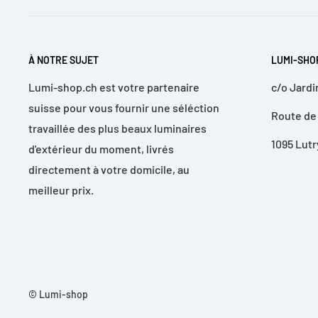
Parfaitement stable, vous pouvez profiter du feu sans
À NOTRE SUJET
LUMI-SHO
Un chauffage ultime.
Lumi-shop.ch est votre partenaire
c/o Jardi
suisse pour vous fournir une séléction
Le pied bas en étoile vous offre de nombreuses possib
Route de
travaillée des plus beaux luminaires
feu exactement là où vous le souhaitez.
1095 Lutr
d'extérieur du moment, livrés
directement à votre domicile, au
Détails:
meilleur prix.
- Transformation rapide et simple en bol à feu proc
de barbecue.
- Stabilité sur pied en étoile solide.
- Montage & démontage rapide sans outils.
© Lumi-shop
- La demi-sphère montée (non incluse) peut être p