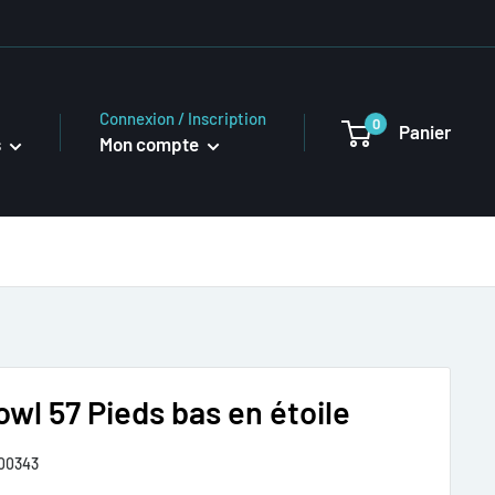
Connexion / Inscription
0
Panier
s
Mon compte
wl 57 Pieds bas en étoile
00343