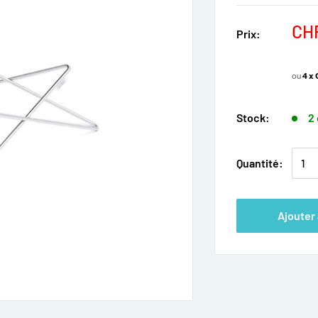
CH
Prix:
ou
4 x
Stock:
2 
Quantité:
Ajouter