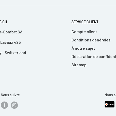
 aucun souci.
P.CH
SERVICE CLIENT
Compte client
n-Confort SA
Conditions générales
ilités pour orienter la chaleur du
 Lavaux 425
À notre sujet
y - Switzerland
Déclaration de confident
Sitemap
he du sol avec fonction extension
Nous suivre
Nous a
ositionnée de manière neutre ou