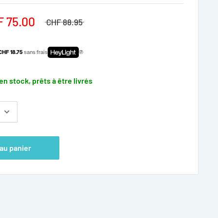
F 75.00
CHF 88.95
 CHF 18.75
sans frais
en stock, prêts à être livrés
 au panier