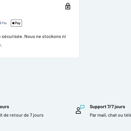
oppe complètement.
 sécurisée. Nous ne stockons ni
ce lounge. C'est pourquoi le
.
vec un support encore plus solide
t, vous pouvez vous assurer que
e vous permet d'amener le Bowl
ours
Support 7/7 jours
it de retour de 7 jours
Par mail, chat ou té